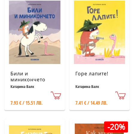
Били и
Горе лапите!
миникончето
Катарина Валк
Катарина Валк
7.93 € / 15.51 ЛВ.
7.41 € / 14.49 ЛВ.
-20%