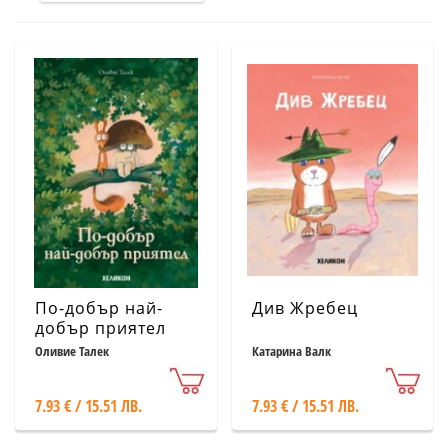
По-добър най-
Див Жребец
добър приятел
Оливие Талек
Катарина Валк
7.93 € / 15.51 ЛВ.
7.93 € / 15.51 ЛВ.