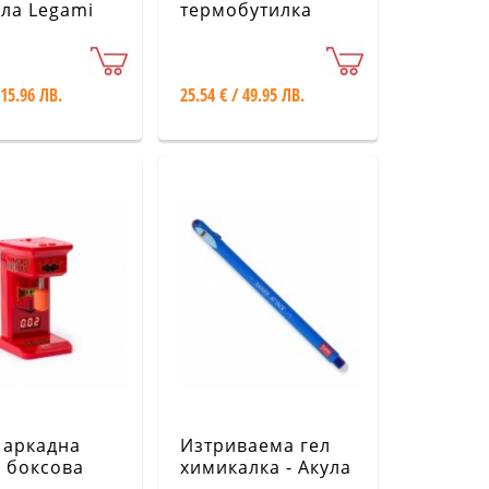
ла Legami
термобутилка
001-8
500ml - авокадо
 15.96 ЛВ.
25.54 € / 49.95 ЛВ.
 аркадна
Изтриваема гел
- боксова
химикалка - Акула