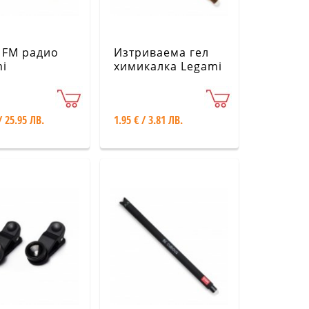
 FM радио
Изтриваема гел
i
химикалка Legami
- мече Legami
/ 25.95 ЛВ.
1.95 € / 3.81 ЛВ.