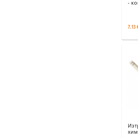
- к
гум
Leg
7.13 
Изт
хим