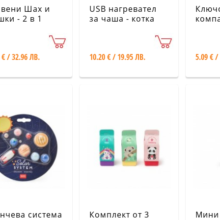
вени Шах и
USB нагревател
Ключ
ки - 2 в 1
за чаша - котка
компа
Legami
CM00
 € / 32.96 ЛВ.
10.20 € / 19.95 ЛВ.
5.09 € /
нчева система
Комплект от 3
Мини