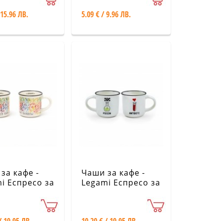
 15.96 ЛВ.
5.09 € / 9.96 ЛВ.
за кафе -
Чаши за кафе -
i Еспресо за
Legami Еспресо за
 - дъжд
двама - отрова/
противоотрова