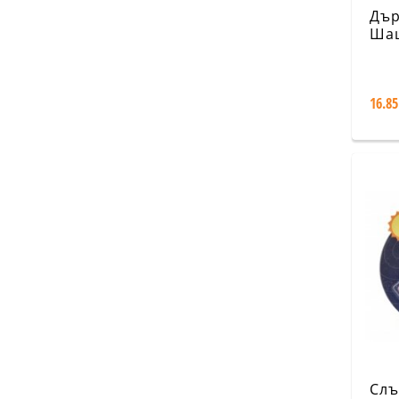
Дър
Шаш
16.85
Слъ