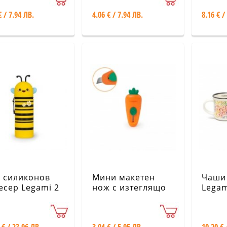
€ / 7.94 ЛВ.
4.06 € / 7.94 ЛВ.
8.16 € /
 силиконов
Мини макетен
Чаши 
есер Legami 2
нож с изтеглящо
Legam
 - Пчела
се острие -
двама
морков Legami
RCUT0001-12