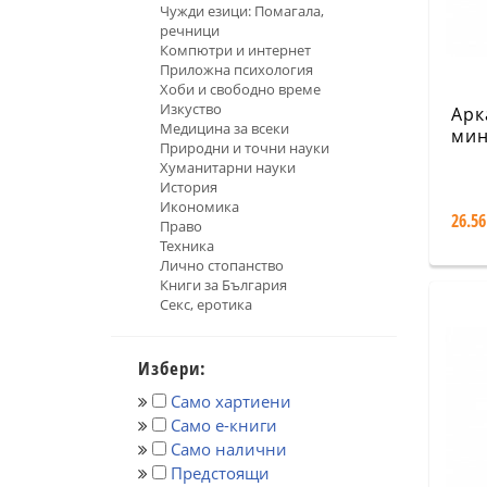
Чужди езици: Помагала,
речници
Компютри и интернет
Приложна психология
Хоби и свободно време
Изкуство
Арк
Медицина за всеки
мин
Природни и точни науки
авт
Хуманитарни науки
игр
История
Икономика
26.56
Право
Техника
Лично стопанство
Книги за България
Секс, еротика
Избери:
Само хартиени
Само е-книги
Само налични
Предстоящи