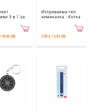
лект
Изтриваема гел
иви 3 в 1 за
химикалка - Котка
фон Legami
Legami
/ 19.95 ЛВ.
1.95 € / 3.81 ЛВ.