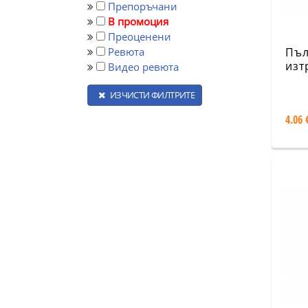
Препоръчани
В промоция
Преоценени
Ревюта
Пъл
изт
Видео ревюта
хим
- р
ИЗЧИСТИ ФИЛТРИТЕ
REF
4.06 