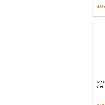
4.06 
Мек
нес
в 1