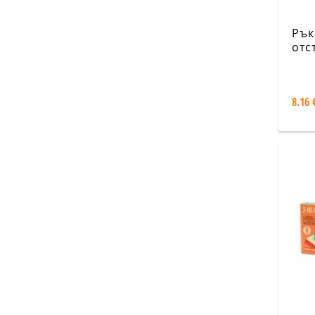
Рък
отс
гри
Leg
8.16 