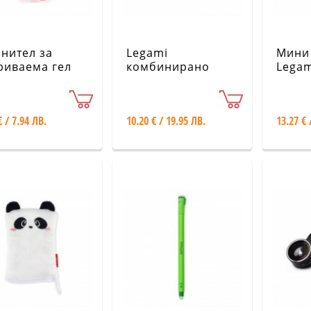
нител за
Legami
Мини
риваема гел
комбинирано
Legam
икалка Legami
джобно ножче 11-
озов
в-1 KNIF0001-12
EP0008-10
€ / 7.94 ЛВ.
10.20 € / 19.95 ЛВ.
13.27 € 