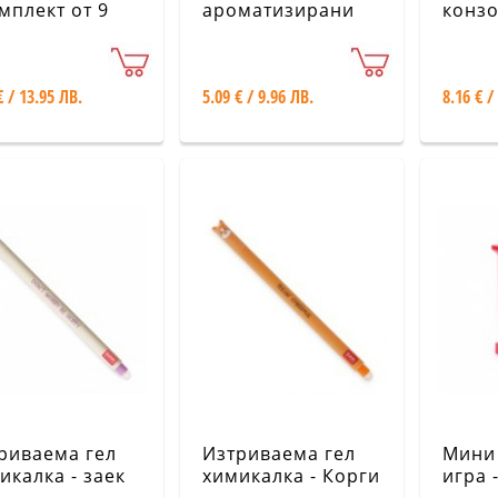
омплект от 9
ароматизирани
конзо
и за триене
гуми за триене
MVG0
ami
Legami
€ / 13.95 ЛВ.
5.09 € / 9.96 ЛВ.
8.16 € /
риваема гел
Изтриваема гел
Мини
икалка - заек
химикалка - Корги
игра 