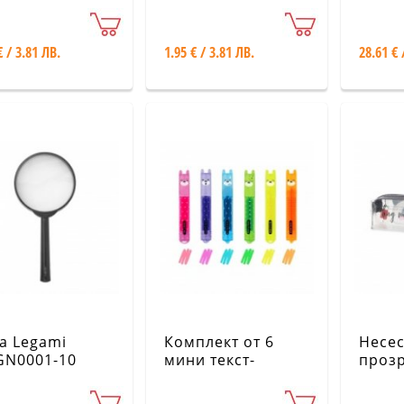
ami
Legami
круша
€ / 3.81 ЛВ.
1.95 € / 3.81 ЛВ.
28.61 € 
а Legami
Комплект от 6
Несе
N0001-10
мини текст-
прозр
маркера Legami
панда
MH0003-12