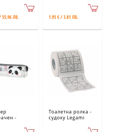
 Legami
Legami EP0006-30
/ 55.96 ЛВ.
1.95 € / 3.81 ЛВ.
сер
Тоалетна ролка -
ачен -
судоку Legami
 Legami