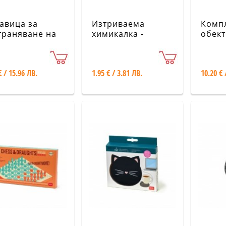
авица за
Изтриваема
Комп
траняване на
химикалка -
обект
м - панда
Динозавър
смарт
ami
Legami
€ / 15.96 ЛВ.
1.95 € / 3.81 ЛВ.
10.20 € 