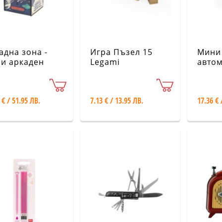
адна зона -
Игра Пъзел 15
Мини
и аркаден
Legami
автом
омат - 240
игри 
и Legami
 € / 51.95 ЛВ.
7.13 € / 13.95 ЛВ.
17.36 € 