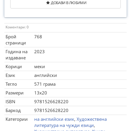
ДОБАВИ В ЛЮБИМИ
Коментари: 0
Брой
768
страници
Година на
2023
издаване
Корици
меки
Език
английски
Тегло
571 грама
Размери
13x20
ISBN
9781526628220
Баркод
9781526628220
Категории
на английски език
,
Художествена
литература на чужди езици
,