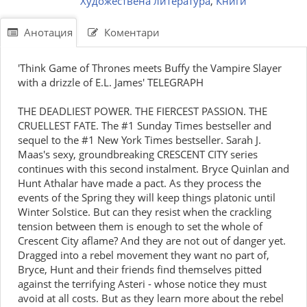
Художествена литература
,
Книги
Анотация
Коментари
'Think Game of Thrones meets Buffy the Vampire Slayer
with a drizzle of E.L. James' TELEGRAPH
THE DEADLIEST POWER. THE FIERCEST PASSION. THE
CRUELLEST FATE. The #1 Sunday Times bestseller and
sequel to the #1 New York Times bestseller. Sarah J.
Maas's sexy, groundbreaking CRESCENT CITY series
continues with this second instalment. Bryce Quinlan and
Hunt Athalar have made a pact. As they process the
events of the Spring they will keep things platonic until
Winter Solstice. But can they resist when the crackling
tension between them is enough to set the whole of
Crescent City aflame? And they are not out of danger yet.
Dragged into a rebel movement they want no part of,
Bryce, Hunt and their friends find themselves pitted
against the terrifying Asteri - whose notice they must
avoid at all costs. But as they learn more about the rebel