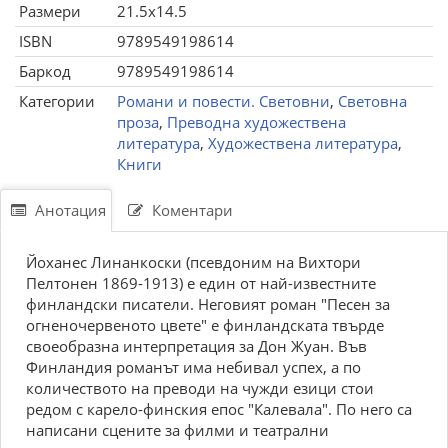
Размери
21.5x14.5
ISBN
9789549198614
Баркод
9789549198614
Категории
Романи и повести. Световни
,
Световна
проза
,
Преводна художествена
литература
,
Художествена литература
,
Книги
Анотация
Коментари
Йоханес Линанкоски (псевдоним на Вихтори
Пелтонен 1869-1913) е един от най-известните
финландски писатели. Неговият роман "Песен за
огненочервеното цвете" е финландската твърде
своеобразна интерпретация за Дон Жуан. Във
Финландия романът има небивал успех, а по
количеството на преводи на чужди езици стои
редом с карело-финския епос "Калевала". По него са
написани сцените за филми и театрални