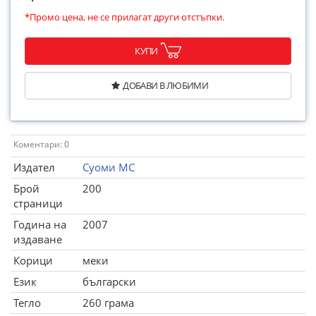
*Промо цена, не се прилагат други отстъпки.
КУПИ
ДОБАВИ В ЛЮБИМИ
Коментари: 0
Издател
Суоми МС
Брой
200
страници
Година на
2007
издаване
Корици
меки
Език
български
Тегло
260 грама