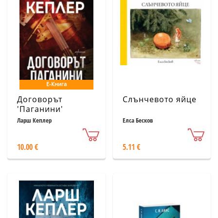
Е-Книга
Договорът
Слънчевото яйце
'Паганини'
Ларш Кеплер
Елса Бесков
10.00 €
5.11 €