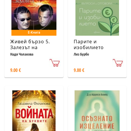
Е-Книга
Живей бързо 5.
Парите и
Залезът на
изобилието
босовете
Надя Чолакова
Лиз Бурбо
9.00 €
9.00 €