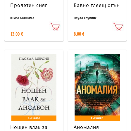
Пролетен сняг
Бавно тлеещ огън
Юкио Мишима
Паула Хоукинс
13.00 €
8.00 €
Е-Книга
Е-Книга
Нощен влак за
Аномалия