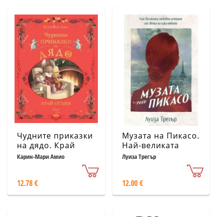
Чудните приказки
Музата на Пикасо.
на дядо. Край
Най-великата
огъня
любовна история
Карин-Мари Амио
Луиза Трегър
от света на
изкуството
12.78 €
12.00 €