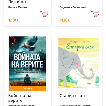
Лисабон
Паскал Мерсие
Людмила Филипова
12.00 €
11.00 €
Е-Книга
Войната на
Стария слон
верите
Людмила Филипова
Лоранс Бургньон, Лоран