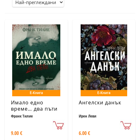
Е-Книга
Е-Книга
Имало едно
Ангелски данък
време… два пъти
Франк Тилие
Ирен Леви
9.00 €
6.00 €