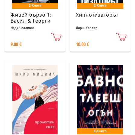
Е-Книга
Е-Книга
Живей бързо 1:
Хипнотизаторът
Васил & Георги
Илиеви
Надя Чолакова
Ларш Кеплер
9.00 €
10.00 €
Е-Книга