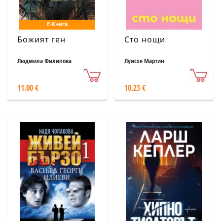
Е-Книга
Божият ген
Сто нощи
Людмила Филипова
Луисхе Мартин
11.00 €
10.23 €