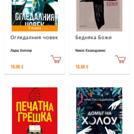
Е-Книга
Огледалния човек
Бедняка Божи
Ларш Кеплер
Никос Казандзакис
10.00 €
18.00 €