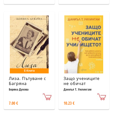
Е-Книга
Лиза. Пътуване с
Защо учениците
Багряна
не обичат
училището
Боряна Дукова
Даниъл Т. Уилингам
7.00 €
10.23 €