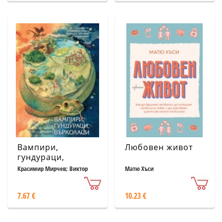
Вампири,
Любовен живот
гундураци,
върколаци
Красимир Мирчев; Виктор
Матю Хъси
Паунов
7.67 €
10.23 €