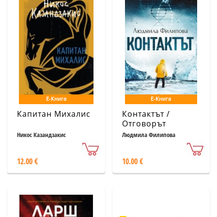
Е-Книга
Е-Книга
Капитан Михалис
Контактът /
Отговорът
Никос Казандзакис
Людмила Филипова
12.00 €
10.00 €