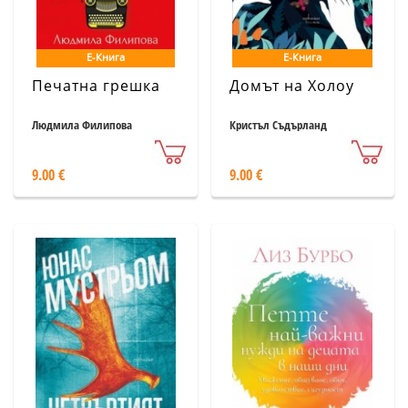
Е-Книга
Е-Книга
Печатна грешка
Домът на Холоу
Людмила Филипова
Кристъл Съдърланд
9.00 €
9.00 €