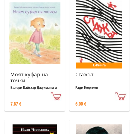
Е-Книга
Моят куфар на
Стажът
точки
Валери Вайсхар Джулиани и
Ради Георгиев
Сандра Солине
7.67 €
6.00 €