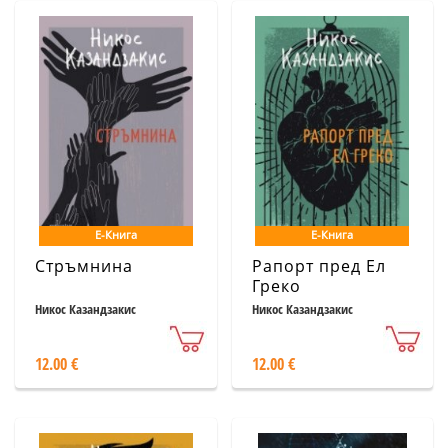
Е-Книга
Е-Книга
Стръмнина
Рапорт пред Ел
Греко
Никос Казандзакис
Никос Казандзакис
12.00 €
12.00 €