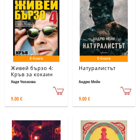
Е-Книга
Е-Книга
Живей бързо 4:
Натуралистът
Кръв за кокаин
Надя Чолакова
Андрю Мейн
9.00 €
9.00 €