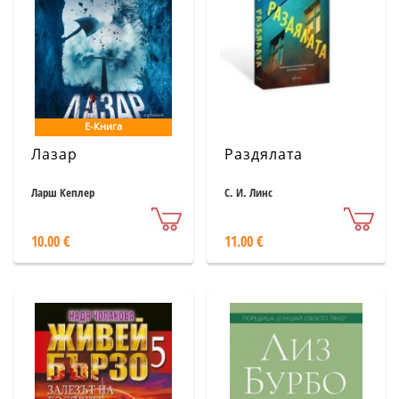
Е-Книга
Лазар
Раздялата
Ларш Кеплер
С. И. Линс
10.00 €
11.00 €