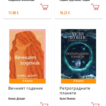
Симон
11.00 €
10.23 €
Е-Книга
Е-Книга
Вечният годеник
Ретроградните
планети
Аниас Дезарт
Хули Леонис