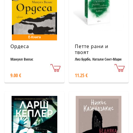
Е-Книга
Ордеса
Петте рани и
твоят
професионален
Мануел Вилас
Лиз Бурбо, Натали Сент-Мари
живот
9.00 €
11.25 €