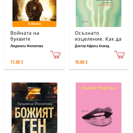
Е-Книга
Войната на
Осъзнато
буквите
изцеление. Как да
преобразите
Людмила Филипова
Доктор Афроса Ахмед
живота си в 5
прости стъпки
11.00 €
10.00 €