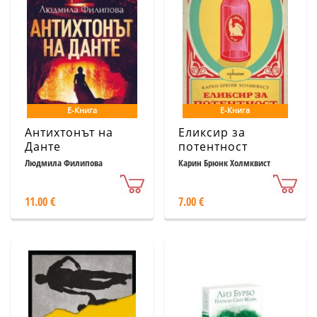
Е-Книга
Е-Книга
Антихтонът на
Еликсир за
Данте
потентност
Людмила Филипова
Карин Брюнк Холмквист
11.00 €
7.00 €