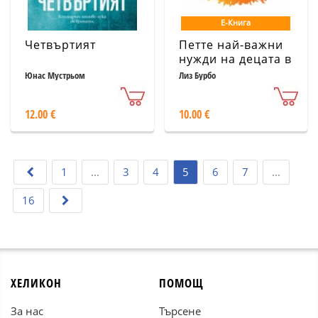
Е-Книга
Четвъртият
Петте най-важни
нужди на децата в
наши дни
Юнас Мустрьом
Лиз Бурбо
12.00 €
10.00 €
1
...
3
4
5
6
7
...
16
ХЕЛИКОН
ПОМОЩ
За нас
Търсене