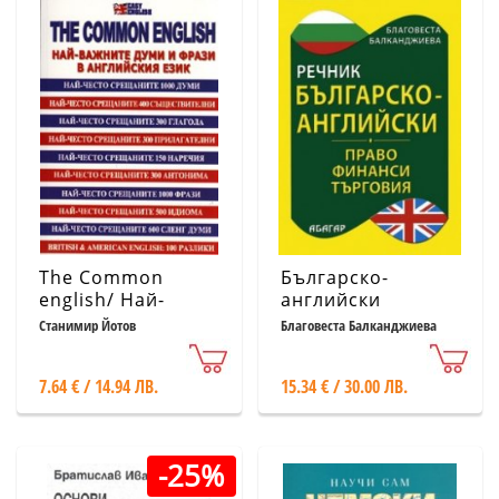
The Common
Българско-
english/ Най-
английски
важните думи и
речник: Право.
Станимир Йотов
Благовеста Балканджиева
фрази в
Финанси.
английския език
Търговия
7.64 € / 14.94 ЛВ.
15.34 € / 30.00 ЛВ.
-25%