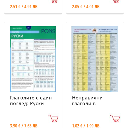
глаголи в немския
2.51 € / 4.91 ЛВ.
2.05 € / 4.01 ЛВ.
език)
Глаголите с един
Неправилни
поглед: Руски
глаголи в
английския език
3.90 € / 7.63 ЛВ.
1.02 € / 1.99 ЛВ.