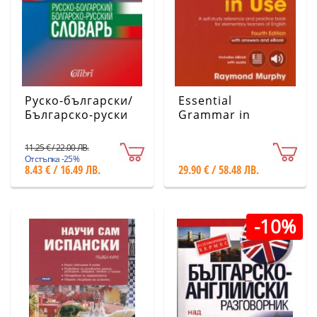
Руско-български/
Essential
Българско-руски
Grammar in
речник
Use/Fourth Edition
with answers and
11.25 € / 22.00 ЛВ.
eBook (червена)
Отстъпка -25%
8.43 € / 16.49 ЛВ.
29.90 € / 58.48 ЛВ.
-10%