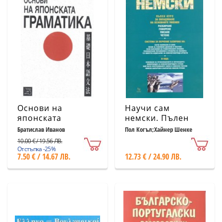
Основи на
Научи сам
японската
немски. Пълен
граматика
курс
Братислав Иванов
Пол Когъл;Хайнер Шенке
10.00 € / 19.56 ЛВ.
Отстъпка -25%
7.50 € / 14.67 ЛВ.
12.73 € / 24.90 ЛВ.