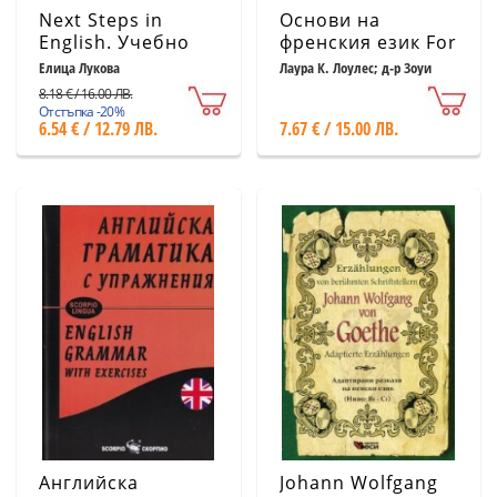
Next Steps in
Основи на
English. Учебно
френския език For
помагало по
Dummies
Елица Лукова
Лаура К. Лоулес; д-р Зоуи
Еротопулос
Английски език -
8.18 € / 16.00 ЛВ.
ниво A2
Отстъпка -20%
6.54 € / 12.79 ЛВ.
7.67 € / 15.00 ЛВ.
Английска
Johann Wolfgang