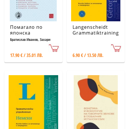
Помагало по
Langenscheidt
японска
Grammatiktraining.
граматика:
Граматически
Братислав Иванов, Захари
Вучев, Ивелина Куртева и др.
сертификатни
упражнения:
нива по JLPT
Френски език
17.90 € / 35.01 ЛВ.
6.90 € / 13.50 ЛВ.