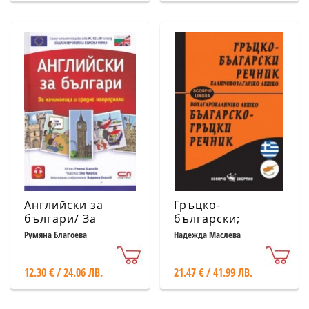
Английски за
Гръцко-
българи/ За
български;
начинаещи и
Българско-гръцки
Румяна Благоева
Надежда Маслева
средно
речник
напреднали
12.30 € / 24.06 ЛВ.
21.47 € / 41.99 ЛВ.