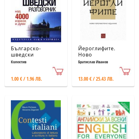
Българско-
Йероглифите.
шведски
Ново
разговорник: Над
преработено
Колектив
Братислав Иванов
4000 израза и
издание
думи
1.00 € / 1.96 ЛВ.
13.00 € / 25.43 ЛВ.