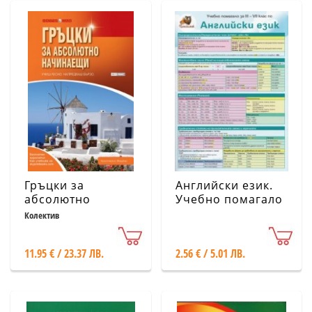
Гръцки за
Английски език.
абсолютно
Учебно помагало
начинаещи
за III - VII клас
Колектив
11.95 € / 23.37 ЛВ.
2.56 € / 5.01 ЛВ.