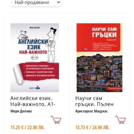
Английски език.
Научи сам
Най-важното, A1-
гръцки. Пълен
C1
курс за
Мери Делова
Аристархос Мацукас
овладяване на
основните умения
11.25 € / 22.00 ЛВ.
12.73 € / 24.90 ЛВ.