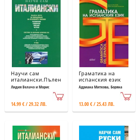
Научи сам
Граматика на
италиански.Пълен
испанския език
курс
Лидия Велачо и Морис
Адриана Миткова, Боряна
Елстън
Кючукова-Петринска
14.99 € / 29.32 ЛВ.
13.00 € / 25.43 ЛВ.