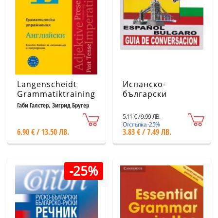
Langenscheidt
Испанско-
Grammatiktraining.
български
Граматически
разговорник
Габи Галстер, Зигрид Бругер
упражнения:
5.11 € / 9.99 ЛВ.
Английски език
Отстъпка -25%
6.90 € / 13.50 ЛВ.
3.83 € / 7.49 ЛВ.
-25%