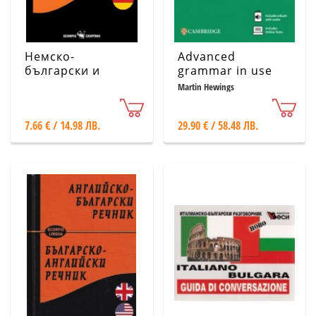
Немско-
Advanced
български и
grammar in use
Българско-немски
4th ed.
Martin Hewings
речник - за
ученици
7.66 € / 14.98 ЛВ.
29.90 € / 58.48 ЛВ.