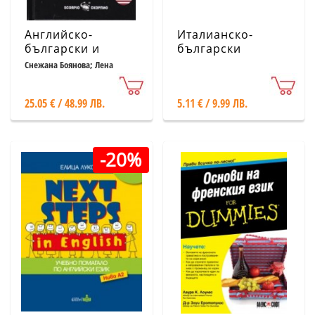
Английско-
Италианско-
български и
български
Българско-
разговорник
Снежана Боянова; Лена
Илиева
английски речник
25.05 € / 48.99 ЛВ.
5.11 € / 9.99 ЛВ.
-20%