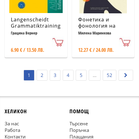
Langenscheidt
Фонетика и
Grammatiktraining.
фонология на
Граматически
говорните
Грацина Вернер
Милена Маринкова
упражнения:
звукове в
Немски език
глобалния
6.90 € / 13.50 ЛВ.
12.27 € / 24.00 ЛВ.
испански език
1
2
3
4
5
...
52
ХЕЛИКОН
ПОМОЩ
За нас
Търсене
Работа
Поръчка
Контакти
Плащания