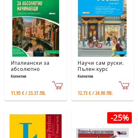
Италиански за
Научи сам руски.
абсолютно
Пълен курс
начинаещи
Колектив
Колектив
11.95 € / 23.37 ЛВ.
12.73 € / 24.90 ЛВ.
-25%