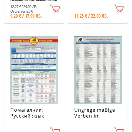
отговори)
12.27 € / 24.00 ЛВ.
Отстъпка -25%
9.20 € / 17.99 ЛВ.
11.25 € / 22.00 ЛВ.
Помагалник:
UngregelmaВige
Русский язык
Verben im
Deutschen
(Неправилни