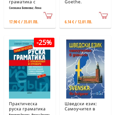
граматика с
Goethe.
упражнения
Adaptierte
Снежана Боянова; Лена
Илиева
Erzahlungen
(Адаптирани
17.90 € / 35.01 ЛВ.
6.14 € / 12.01 ЛВ.
разкази на
немски език )
-25%
Практическа
Шведски език:
руска граматика
Самоучител в
(с упражнения и
диалози+ CD
Емилия Гочева, Лиана Гочева