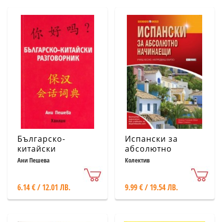
Българско-
Испански за
китайски
абсолютно
разговорник
начинаещи
Ани Пешева
Колектив
6.14 € / 12.01 ЛВ.
9.99 € / 19.54 ЛВ.