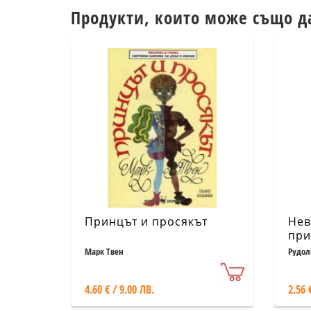
Продукти, които може също д
Принцът и просякът
Нев
при
Мюн
Марк Твен
Рудол
4.60 € / 9.00 ЛВ.
2.56 