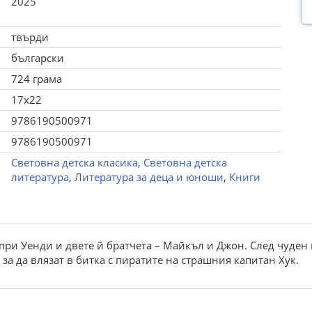
2025
твърди
български
724 грама
17x22
9786190500971
9786190500971
Световна детска класика
,
Световна детска
литература
,
Литература за деца и юноши
,
Книги
ри Уенди и двете й братчета – Майкъл и Джон. След чуден п
за да влязат в битка с пиратите на страшния капитан Хук.