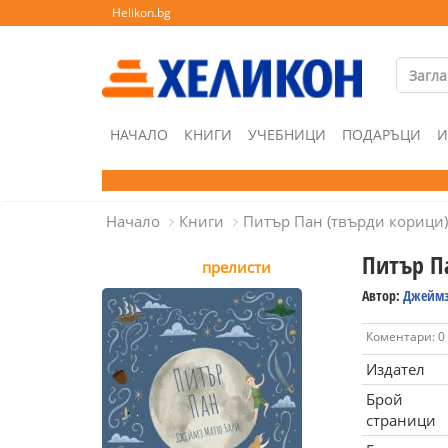
Helikon.bg
НАЧАЛО
КНИГИ
УЧЕБНИЦИ
ПОДАРЪЦИ
И
Начало
Книги
Питър Пан (твърди корици)
Питър П
прелисти
Автор:
Джеймз
Коментари: 0
Издател
Брой
страници