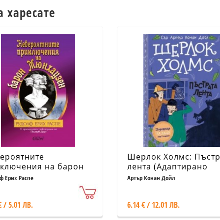
а харесате
ероятните
Шерлок Холмс: Пъстр
ключения на барон
лента (Адаптирано
хаузен
издание)
ф Ерих Распе
Артър Конан Дойл
€ / 5.01 ЛВ.
6.14 € / 12.01 ЛВ.