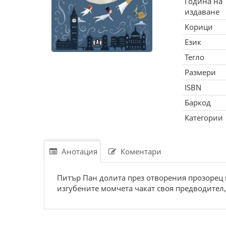
Година на
издаване
Корици
Език
Тегло
Размери
ISBN
Баркод
Категории
Анотация
Коментари
Питър Пан долита през отворения прозорец п
изгубените момчета чакат своя предводител, 