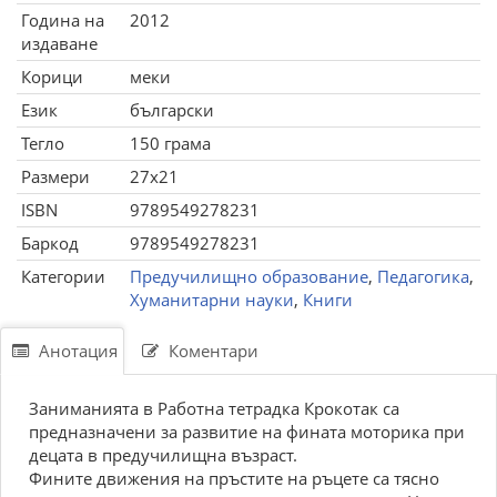
Година на
2012
издаване
Корици
меки
Език
български
Тегло
150 грама
Размери
27x21
ISBN
9789549278231
Баркод
9789549278231
Категории
Предучилищно образование
,
Педагогика
,
Хуманитарни науки
,
Книги
Анотация
Коментари
Заниманията в Работна тетрадка Крокотак са
предназначени за развитие на фината моторика при
децата в предучилищна възраст.
Фините движения на пръстите на ръцете са тясно