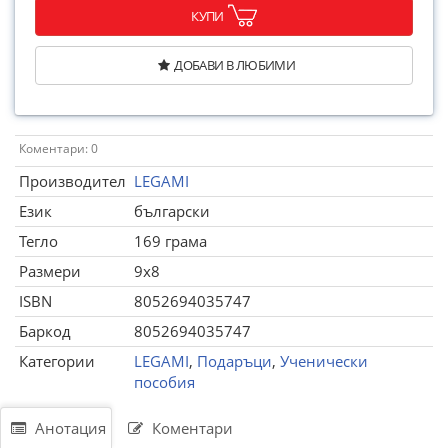
КУПИ
ДОБАВИ В ЛЮБИМИ
Коментари: 0
Производител
LEGAMI
Език
български
Тегло
169 грама
Размери
9x8
ISBN
8052694035747
Баркод
8052694035747
Категории
LEGAMI
,
Подаръци
,
Ученически
пособия
Анотация
Коментари